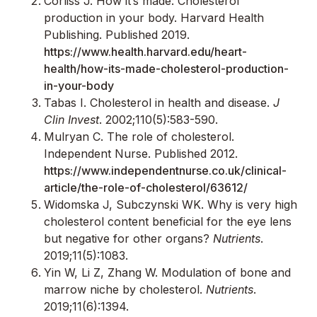
Corliss J. How it’s made: Cholesterol
production in your body. Harvard Health
Publishing. Published 2019.
https://www.health.harvard.edu/heart-
health/how-its-made-cholesterol-production-
in-your-body
Tabas I. Cholesterol in health and disease.
J
Clin Invest
. 2002;110(5):583-590.
Mulryan C. The role of cholesterol.
Independent Nurse. Published 2012.
https://www.independentnurse.co.uk/clinical-
article/the-role-of-cholesterol/63612/
Widomska J, Subczynski WK. Why is very high
cholesterol content beneficial for the eye lens
but negative for other organs?
Nutrients
.
2019;11(5):1083.
Yin W, Li Z, Zhang W. Modulation of bone and
marrow niche by cholesterol.
Nutrients
.
2019;11(6):1394.