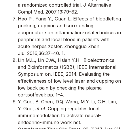
a randomized controlled trial. J Alternative
Compl Med. 2007;13:79–82.
Hao P., Yang Y., Guan L. Effects of bloodletting
pricking, cupping and surrounding
acupuncture on inflammation-related indices in
peripheral and local blood in patients with
acute herpes zoster. Zhongguo Zhen
Jiu. 2016;36:37–40. 1.
Lin M.L., Lin C.W., Hsieh Y.H. Bioelectronics
and Bioinformatics (ISBB), IEEE International
Symposium on. IEEE; 2014. Evaluating the
effectiveness of low level laser and cupping on
low back pain by checking the plasma
l
cortisol
evel; pp. 1–4.
Y. Guo, B. Chen, D.Q. Wang, M.Y. Li, C.H. Lim,
Y. Guo,
et al.
Cupping regulates local
immunomodulation to activate neural-
endocrine-immune work net.