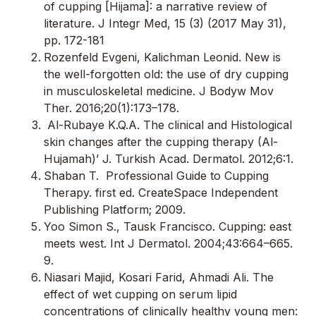
of cupping [Hijama]: a narrative review of
literature. J Integr Med, 15 (3) (2017 May 31),
pp. 172-181
Rozenfeld Evgeni, Kalichman Leonid. New is
the well-forgotten old: the use of dry cupping
in musculoskeletal medicine. J Bodyw Mov
Ther. 2016;20(1):173–178.
Al-Rubaye K.Q.A. The clinical and Histological
skin changes after the cupping therapy (Al-
Hujamah)’ J. Turkish Acad. Dermatol. 2012;6:1.
Shaban T. Professional Guide to Cupping
Therapy. first ed. CreateSpace Independent
Publishing Platform; 2009.
Yoo Simon S., Tausk Francisco. Cupping: east
meets west. Int J Dermatol. 2004;43:664–665.
9.
Niasari Majid, Kosari Farid, Ahmadi Ali. The
effect of wet cupping on serum lipid
concentrations of clinically healthy young men: