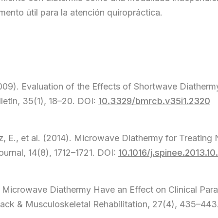
ento útil para la atención quiropráctica.
2009). Evaluation of the Effects of Shortwave Diatherm
etin, 35(1), 18–20. DOI:
10.3329/bmrcb.v35i1.2320
, E., et al. (2014). Microwave Diathermy for Treating
urnal, 14(8), 1712–1721. DOI:
10.1016/j.spinee.2013.10
oes Microwave Diathermy Have an Effect on Clinical Pa
Back & Musculoskeletal Rehabilitation, 27(4), 435–443