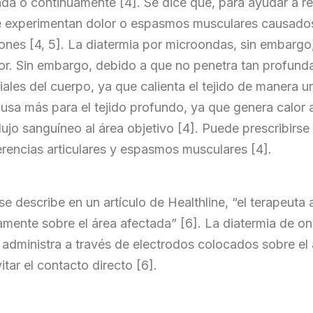
da o continuamente [4]. Se dice que, para ayudar a red
e experimentan dolor o espasmos musculares causados 
nsiones [4, 5]. La diatermia por microondas, sin embarg
or. Sin embargo, debido a que no penetra tan profund
les del cuerpo, ya que calienta el tejido de manera unif
se usa más para el tejido profundo, ya que genera calo
 flujo sanguíneo al área objetivo [4]. Puede prescribir
rencias articulares y espasmos musculares [4].
se describe en un artículo de Healthline, “el terapeuta 
mente sobre el área afectada” [6]. La diatermia de on
 administra a través de electrodos colocados sobre el
vitar el contacto directo [6].