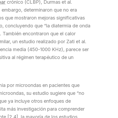
bar
crónico (CLBP), Durmas et al.
in embargo, determinaron que no era
ios que mostraron mejoras significativas
lo, concluyendo que “la diatermia de onda
]. También encontraron que el calor
lar, un estudio realizado por Zati et al.
cuencia media (450-1000 KHz), parece ser
sitiva al régimen terapéutico de un
ermia por microondas en pacientes que
 microondas, su estudio sugiere que “no
 que ya incluye otros enfoques de
esita más investigación para comprender
te [2,4], la mayoría de los estudios