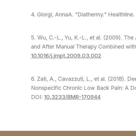
4. Giorgi, AnnaA. “Diathermy.” Healthlin
5. Wu, C.-L., Yu, K.-L., et al. (2009). T
and After Manual Therapy Combined with 
10.1016/j.jmpt.2009.03.002
6. Zati, A., Cavazzuti, L., et al. (2018)
Nonspecific Chronic Low Back Pain: A Dou
DOI:
10.3233/BMR-170944