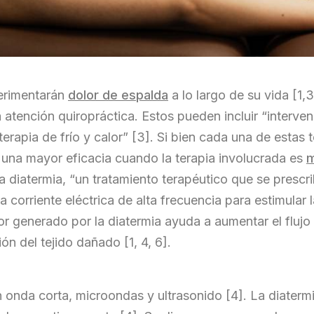
perimentarán
dolor de espalda
a lo largo de su vida [1,3
atención quiropráctica. Estos pueden incluir “interven
erapia de frío y calor” [3]. Si bien cada una de estas t
 una mayor eficacia cuando la terapia involucrada es
m
 la diatermia, “un tratamiento terapéutico que se pre
na corriente eléctrica de alta frecuencia para estimular
or generado por la diatermia ayuda a aumentar el flujo 
ión del tejido dañado [1, 4, 6].
on onda corta, microondas y ultrasonido [4]. La diater