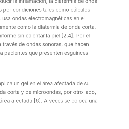
ucir la inflamación, la diatermia de onda
​​por condiciones tales como cálculos
o, usa ondas electromagnéticas en el
amente como la diatermia de onda corta,
orme sin calentar la piel [2,4]. Por el
r a través de ondas sonoras, que hacen
se a pacientes que presenten esguinces
aplica un gel en el área afectada de su
da corta y de microondas, por otro lado,
 área afectada [6]. A veces se coloca una