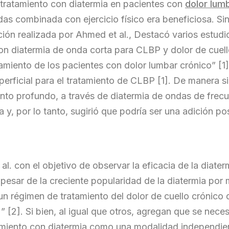
 tratamiento con diatermia en pacientes con
dolor lum
das combinada con ejercicio físico era beneficiosa. S
gación realizada por Ahmed et al., Destacó varios estud
con diatermia de onda corta para CLBP y dolor de cuel
tamiento de los pacientes con dolor lumbar crónico” [1
erficial para el tratamiento de CLBP [1]. De manera simi
ento profundo, a través de diatermia de ondas de fre
y, por lo tanto, sugirió que podría ser una adición po
 al. con el objetivo de observar la eficacia de la diat
 pesar de la creciente popularidad de la diatermia por
un régimen de tratamiento del dolor de cuello crónico
)” [2]. Si bien, al igual que otros, agregan que se nec
atamiento con diatermia como una modalidad independien